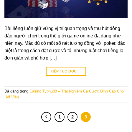
Bài liêng luôn giữ vững vị trí quan trọng và thu hút đông
đảo người chơi trong thế giới game online đa dạng như
hiện nay. Mặc dù có một số nét tương đồng với poker, đặc
biệt là trong cách đặt cược và tố, nhưng luật chơi liêng lại
đơn giản và phù hợp […]
TIẾP TỤC ĐỌC
→
Đã đăng trong
Casino Typhu88 – Trải Nghiệm Cá Cược Đỉnh Cao Cho
Hội Viên
1
2
3