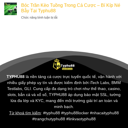
Bạn
Mơ
52
Bóc Trần Kèo Tuồng Trong Cá Cược – Bí Kíp Né
Thắng
Thấy
Cực
Bẫy Tại Typhu88
Lớn
Rắn
Dễ
ở
Chức năng bình luận bị tắt
Là
Tại
Bóc
Điềm
Nhà
Trần
Gì?
Cái
Kèo
Bật
Typhu88
Tuồng
Mí
Trong
Con
Cá
Số
Cược
Tài
–
Lộc
Bí
Typhu88
Kíp
Né
Bẫy
TYPHU88
là nền tảng cá cược trực tuyến quốc tế, vận hành với
Tại
nhiều giấy phép uy tín và được kiểm định bởi iTech Labs, BMM
Typhu88
Testlabs, GLI. Cung cấp đa dạng trò chơi như thể thao, casino,
slots, bắn cá và xổ số, TYPHU88 áp dụng bảo mật SSL, tường
lửa đa lớp và KYC, mang đến môi trường giải trí an toàn và
minh bạch.
Từ khoá tìm kiếm
: #typhu88 #typhu88locker #nhacaityphu88
#trangchutyphu88 #linkvaotyphu88