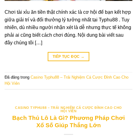
Chơi tài xỉu ăn tiền thật chính xác là cơ hội để bạn kết hợp
giữa giải trí và đổi thưởng lý tưởng nhất tại Typhu88 . Tuy
nhiên, dù nhiều người nhận xét là dễ nhưng thực tế không
phải ai cũng biết cách chơi đúng. Nội dung bài viết sau
đây chúng tôi […]
TIẾP TỤC ĐỌC
→
Đã đăng trong
Casino Typhu88 – Trải Nghiệm Cá Cược Đỉnh Cao Cho
Hội Viên
CASINO TYPHU88 – TRẢI NGHIỆM CÁ CƯỢC ĐỈNH CAO CHO
HỘI VIÊN
Bạch Thủ Lô Là Gì? Phương Pháp Chơi
Xổ Số Giúp Thắng Lớn