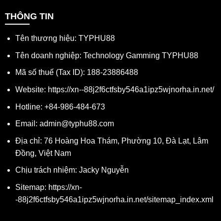
THÔNG TIN
Tên thương hiệu: TYPHU88
Tên doanh nghiệp: Technology Gamming TYPHU88
Mã số thuế (Tax ID): 188-23886488
Website:
https://xn--88j2f6ctfsby546a1ipz5wjnorha.in.net/
Hotline: +84-986-484-673
Email:
admin@typhu88.com
Địa chỉ: 76 Hoàng Hoa Thám, Phường 10, Đà Lạt, Lâm
Đồng, Việt Nam
Chịu trách nhiệm:
Jacky Nguyễn
Sitemap:
https://xn-
-88j2f6ctfsby546a1ipz5wjnorha.in.net/sitemap_index.xml