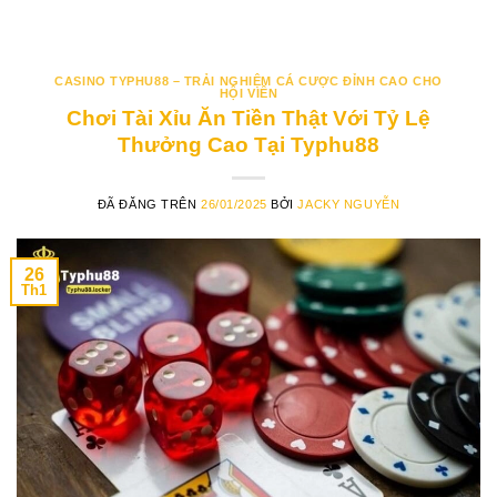
CASINO TYPHU88 – TRẢI NGHIỆM CÁ CƯỢC ĐỈNH CAO CHO
HỘI VIÊN
Chơi Tài Xỉu Ăn Tiền Thật Với Tỷ Lệ
Thưởng Cao Tại Typhu88
ĐÃ ĐĂNG TRÊN
26/01/2025
BỞI
JACKY NGUYỄN
26
Th1