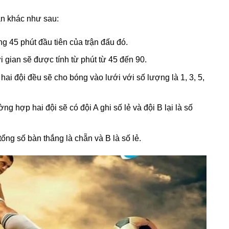
án khác như sau:
g 45 phút đầu tiên của trận đấu đó.
gian sẽ được tính từ phút từ 45 đến 90.
ai đội đều sẽ cho bóng vào lưới với số lượng là 1, 3, 5,
g hợp hai đội sẽ có đội A ghi số lẻ và đội B lại là số
tổng số bàn thắng là chẵn và B là số lẻ.