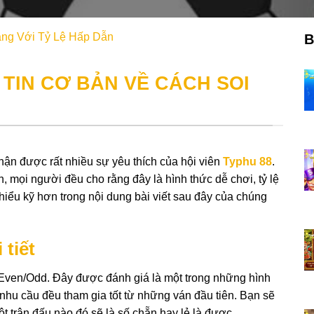
ng Với Tỷ Lệ Hấp Dẫn
B
TIN CƠ BẢN VỀ CÁCH SOI
hận được rất nhiều sự yêu thích của hội viên
Typhu 88
.
n, mọi người đều cho rằng đây là hình thức dễ chơi, tỷ lệ
iểu kỹ hơn trong nội dung bài viết sau đây của chúng
 tiết
 Even/Odd. Đây được đánh giá là một trong những hình
ó nhu cầu đều tham gia tốt từ những ván đầu tiên. Bạn sẽ
t trận đấu nào đó sẽ là số chẵn hay lẻ là được.