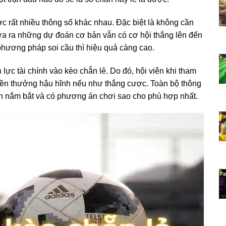
c rất nhiều thông số khác nhau. Đặc biệt là không cần
đưa ra những dự đoán cơ bản vẫn có cơ hội thắng lên đến
phương pháp soi cầu thì hiệu quả càng cao.
lực tài chính vào kèo chẵn lẻ. Do đó, hội viên khi tham
 tiền thưởng hậu hĩnh nếu như thắng cược. Toàn bộ thông
bạn nắm bắt và có phương án chơi sao cho phù hợp nhất.