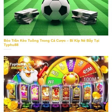
Bóc Trần Kèo Tuồng Trong Cá Cược – Bí Kíp Né Bẫy Tại
Typhu88