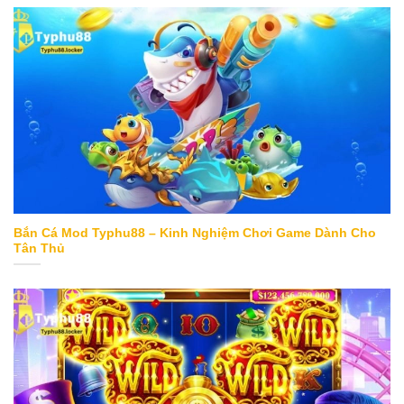
Bắn Cá Mod Typhu88 – Kinh Nghiệm Chơi Game Dành Cho
Tân Thủ