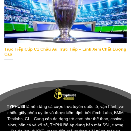
Trực Tiếp Cúp C1 Châu Âu Trực Tiếp – Link Xem Chất Lượng
Cao
TYPHU88
là nền tảng cá cược trực tuyến quốc tế, vận hành với
nhiều giấy phép uy tín và được kiểm định bởi iTech Labs, BMM
Testlabs, GLI. Cung cấp đa dạng trò chơi như thể thao, casino,
slots, bắn cá và xổ số, TYPHU88 áp dụng bảo mật SSL, tường