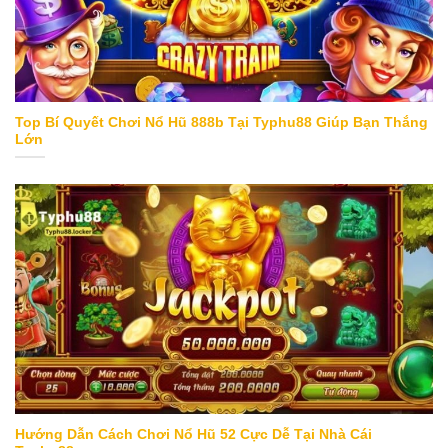
Top Bí Quyết Chơi Nổ Hũ 888b Tại Typhu88 Giúp Bạn Thắng
Lớn
Hướng Dẫn Cách Chơi Nổ Hũ 52 Cực Dễ Tại Nhà Cái