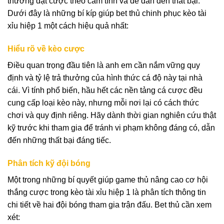
thường đặt cược theo cảm tính và dễ dẫn đến thất bại.
Dưới đây là những bí kíp giúp bet thủ chinh phục kèo tài
xỉu hiệp 1 một cách hiệu quả nhất:
Hiểu rõ về kèo cược
Điều quan trọng đầu tiên là anh em cần nắm vững quy
định và tỷ lệ trả thưởng của hình thức cá độ này tại nhà
cái. Vì tính phổ biến, hầu hết các nền tảng cá cược đều
cung cấp loại kèo này, nhưng mỗi nơi lại có cách thức
chơi và quy định riêng. Hãy dành thời gian nghiên cứu thật
kỹ trước khi tham gia để tránh vi phạm không đáng có, dẫn
đến những thất bại đáng tiếc.
Phân tích kỹ đội bóng
Một trong những bí quyết giúp game thủ nâng cao cơ hội
thắng cược trong kèo tài xỉu hiệp 1 là phân tích thông tin
chi tiết về hai đội bóng tham gia trận đấu. Bet thủ cần xem
xét: